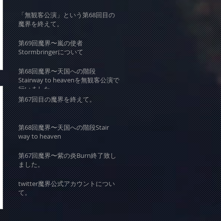
「無観客公演」という第68回目の
魔界を終えて。
第69回魔界〜嵐の使者
Stormbringerについて
第68回魔界〜天国への階段
Stairway to heavenを無観客公演で
行いました。
第67回目の魔界を終えて。
第68回魔界〜天国への階段Stair
way to heaven
第67回魔界〜紫の炎Burn終了致し
ました。
twitter魔界公式アカウントについ
て。