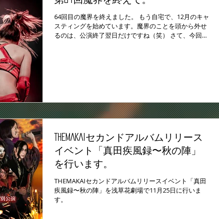
64回目の魔界を終えました。 もう自宅で、12月のキャ
スティングを始めています。魔界のことを頭から外せ
るのは、公演終了翌日だけですね（笑） さて、今回も
いろいろとありました。毎回でありますが、今回もそ
こそこの危機的状況に追い込まれましたが、演者、ス
タッフ一同のチームワークで...
THEMAKAIセカンドアルバムリリース
イベント「真田疾風録〜秋の陣」
を行います。
THEMAKAIセカンドアルバムリリースイベント「真田
疾風録〜秋の陣」を浅草花劇場で11月25日に行いま
す。