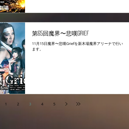
第65回魔界〜悲嘆Grief
11月15日魔界〜悲嘆Griefを新木場魔界アリーナで行い
ます。
1
2
3
4
5