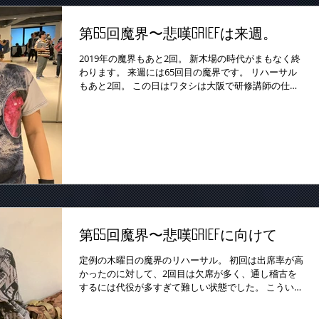
第65回魔界〜悲嘆Griefは来週。
2019年の魔界もあと2回。 新木場の時代がまもなく終
わります。 来週には65回目の魔界です。 リハーサル
もあと2回。 この日はワタシは大阪で研修講師の仕事
があり、夕方に仕事を終え、一路東京へ向かいリハー
サルに合流でした。...
第65回魔界〜悲嘆Griefに向けて
定例の木曜日の魔界のリハーサル。 初回は出席率が高
かったのに対して、2回目は欠席が多く、通し稽古を
するには代役が多すぎて難しい状態でした。 こういう
時は、芝居部分をしっかりとつくりこみます。 ワタシ
は、演出は基本的には演者のアイディアを尊重し、よ