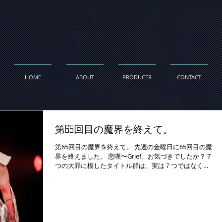
HOME
ABOUT
PRODUCER
CONTACT
第65回目の魔界を終えて。
第65回目の魔界を終えて。 先週の金曜日に65回目の魔
界を終えました。 悲嘆〜Grief。お気づきでしたか？ 7
つの大罪に模したタイトル群は、実は７つではなく８
つでした。 ７つの大罪はもとは８つだったのです。そ
こからヒントを得てこのタイトルシリーズを行いまし
た。...