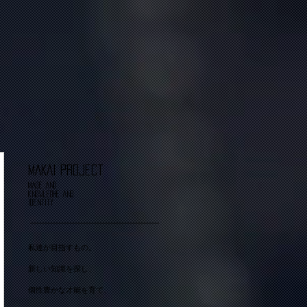
MAKAI Project
made and
knowledhe and
identity
​私達が目指すもの。
新しい知識を探し、
個性豊かな才能を育て、