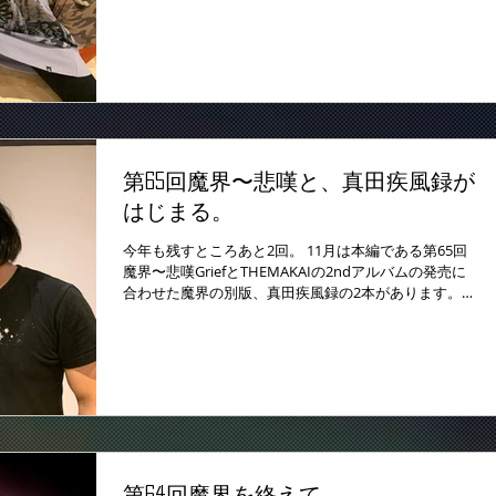
ほどおかしいところがない限り...
第65回魔界〜悲嘆と、真田疾風録が
はじまる。
今年も残すところあと2回。 11月は本編である第65回
魔界〜悲嘆GriefとTHEMAKAIの2ndアルバムの発売に
合わせた魔界の別版、真田疾風録の2本があります。
かつてiZANAGIという別ブランドをやったことはあり
ますが、iZANAGIはどちらかというとプロレスの色合...
第64回魔界を終えて。