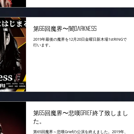
第66回魔界〜闇Darkness
2019年最後の魔界を12月20日金曜日新木場1stRINGで
行います。
第65回魔界〜悲嘆Grief終了致しまし
た。
第65回魔界～悲嘆Griefの公演を終えました。2019年、