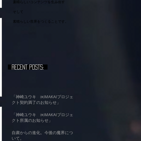
​素晴らしいコンテンツを生み出す
そして
​素晴らしい世界をつくることです。
RECENT POSTS:
「神崎ユウキ ㈱MAKAIプロジェ
クト契約満了のお知らせ」
「神崎ユウキ ㈱MAKAIプロジェ
クト所属のお知らせ」
自粛からの進化。今後の魔界につ
いて。