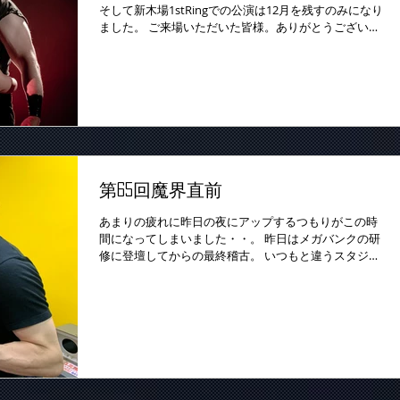
そして新木場1stRingでの公演は12月を残すのみになり
ました。 ご来場いただいた皆様。ありがとうございま
した。
第65回魔界直前
あまりの疲れに昨日の夜にアップするつもりがこの時
間になってしまいました・・。 昨日はメガバンクの研
修に登壇してからの最終稽古。 いつもと違うスタジオ
ではないところだったのですが、スタジオが思いのほ
か狭く・・恐ろしい人口密度（笑）...