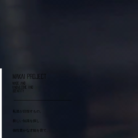
MAKAI Project
made and
knowledhe and
identity
​私達が目指すもの。
新しい知識を探し、
個性豊かな才能を育て、