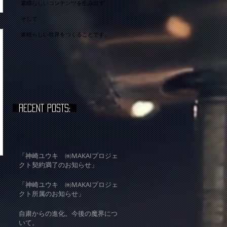
​素晴らしいコンテンツを生み出す
そして
​素晴らしい世界をつくることです。
RECENT POSTS:
「神崎ユウキ ㈱MAKAIプロジェ
クト契約満了のお知らせ」
「神崎ユウキ ㈱MAKAIプロジェ
クト所属のお知らせ」
自粛からの進化。今後の魔界につ
いて。