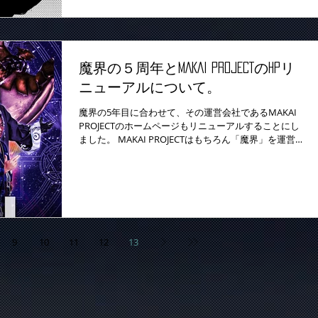
魔界の５周年とMAKAI PROJECTのHPリ
ニューアルについて。
魔界の5年目に合わせて、その運営会社であるMAKAI
PROJECTのホームページもリニューアルすることにし
ました。 MAKAI PROJECTはもちろん「魔界」を運営す
ることが一番の目的ですが、もう少し活動範囲を広げ
ようと、石井代表と話し合い、Made and...
9
10
11
12
13