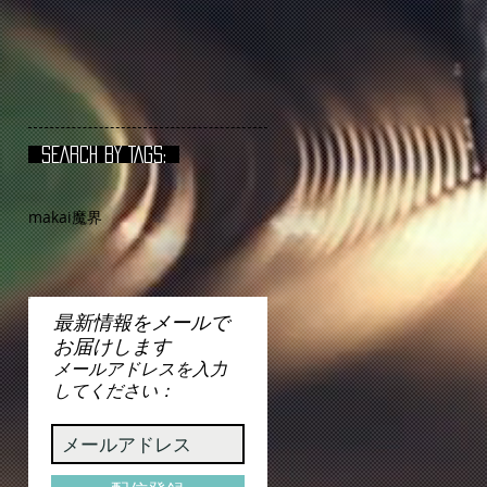
SEARCH BY TAGS:
makai
魔界
最新情報をメールで
お届けします
メールアドレスを入力
してください：