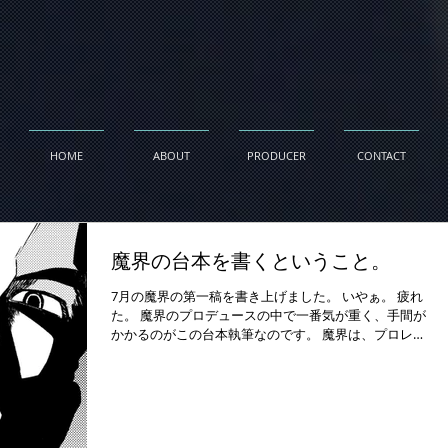
HOME
ABOUT
PRODUCER
CONTACT
魔界の台本を書くということ。
7月の魔界の第一稿を書き上げました。 いやぁ。 疲れ
た。 魔界のプロデュースの中で一番気が重く、手間が
かかるのがこの台本執筆なのです。 魔界は、プロレス
ラーが中心的な配役を占めていますから、他の試合の
兼ね合いや怪我なども考慮して、大体、公演当日まで
に次回台本の完成をさせる予...