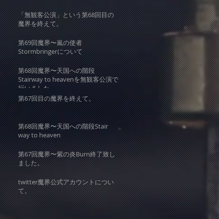
「無観客公演」という第68回目の
魔界を終えて。
第69回魔界〜嵐の使者
Stormbringerについて
第68回魔界〜天国への階段
Stairway to heavenを無観客公演で
行いました。
第67回目の魔界を終えて。
第68回魔界〜天国への階段Stair
way to heaven
第67回魔界〜紫の炎Burn終了致し
ました。
twitter魔界公式アカウントについ
て。