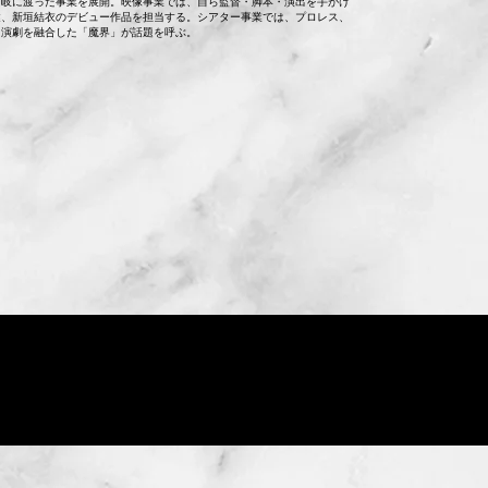
多岐に渡った事業を展開。映像事業では、自ら監督・脚本・演出を手がけ
健、新垣結衣のデビュー作品を担当する。シアター事業では、プロレス、
、演劇を融合した「魔界」が話題を呼ぶ。
om
東京都