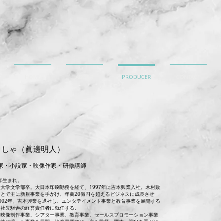
HOME
ABOUT
PRODUCER
CONTACT
うしゃ（眞邊明人）
家・小説家・映像作家・研修講師
8年生まれ。
大学文学部卒。大日本印刷勤務を経て、1997年に吉本興業入社。木村政
もとで主に新規事業を手がけ、年商20億円を超えるビジネスに成長させ
002年、吉本興業を退社し、エンタテイメント事業と教育事業を展開する
会社先駆舎の経営責任者に就任する。
、映像制作事業、シアター事業、教育事業、セールスプロモーション事業