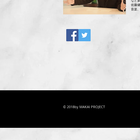
など
佐藤
音楽
© 2018by MAKAI PROJECT
エンタテイメント 人材育成 プロデュース MAKAI PROJECT
info@makai-project.c