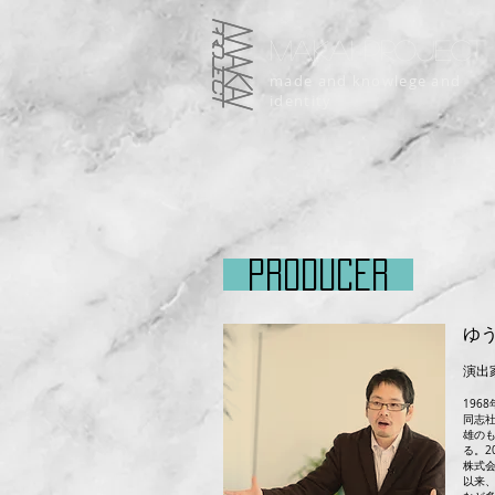
MAKAI PROJECT
made and knowlege and
identity
PRODUCER
ゆ
演出
196
同志社
雄の
る。2
株式
以来