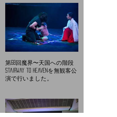
第68回魔界〜天国への階段
Stairway to heavenを無観客公
演で行いました。