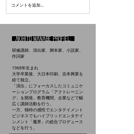
コメントを追加…
Akihito manabe profiel:
研修講師、演出家、脚本家、小説家、
作詞家
1968年生まれ
大学卒業後、大日本印刷、吉本興業を
経て独立。
「演出」にフォーカスしたコミュニケ
ーションプログラム「アクトレーニン
グ」を開発。教育機関、企業などで幅
広く講師活動を行う。
​一方、独特の感性でエンタテイメント
ビジネスでもハイブリッドエンタテイ
ンメント「魔界」の総合プロデュース
などを行う。