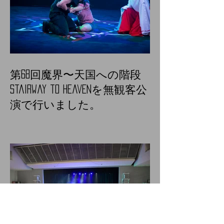
第68回魔界〜天国への階段
Stairway to heavenを無観客公
演で行いました。