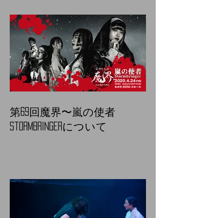
第69回魔界〜嵐の使者
Stormbringerについて