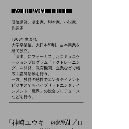
Akihito manabe profiel:
研修講師、演出家、脚本家、小説家、
作詞家
1968年生まれ
大学卒業後、大日本印刷、吉本興業を
経て独立。
「演出」にフォーカスしたコミュニケ
ーションプログラム「アクトレーニン
グ」を開発。教育機関、企業などで幅
広く講師活動を行う。
​一方、独特の感性でエンタテイメント
ビジネスでもハイブリッドエンタテイ
ンメント「魔界」の総合プロデュース
などを行う。
「神崎ユウキ ㈱MAKAIプロ