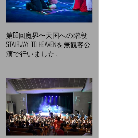
第68回魔界〜天国への階段
Stairway to heavenを無観客公
演で行いました。