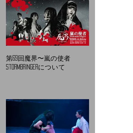
第69回魔界〜嵐の使者
Stormbringerについて