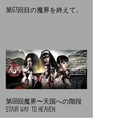
第67回目の魔界を終えて。
第68回魔界〜天国への階段
Stair way to heaven