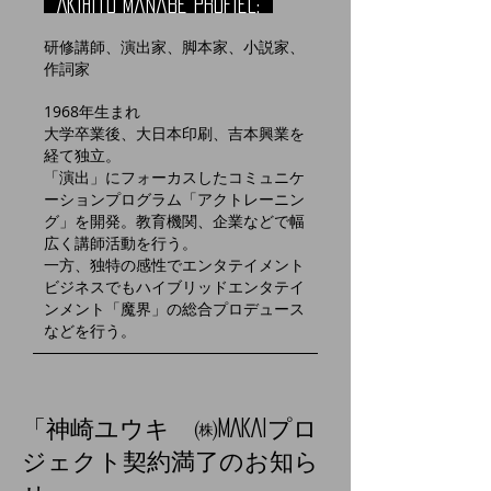
Akihito manabe profiel:
研修講師、演出家、脚本家、小説家、
作詞家
1968年生まれ
大学卒業後、大日本印刷、吉本興業を
経て独立。
「演出」にフォーカスしたコミュニケ
ーションプログラム「アクトレーニン
グ」を開発。教育機関、企業などで幅
広く講師活動を行う。
​一方、独特の感性でエンタテイメント
ビジネスでもハイブリッドエンタテイ
ンメント「魔界」の総合プロデュース
などを行う。
「神崎ユウキ ㈱MAKAIプロ
ジェクト契約満了のお知ら