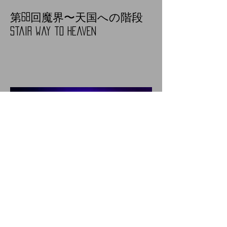
第68回魔界〜天国への階段
Stair way to heaven
第67回魔界〜紫の炎Burn終了
致しました。