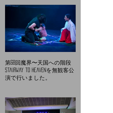
第68回魔界〜天国への階段
Stairway to heavenを無観客公
演で行いました。