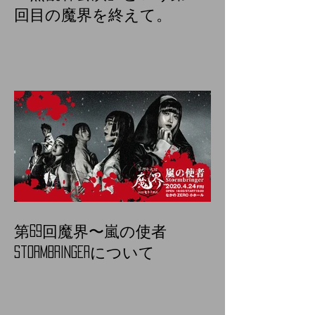
回目の魔界を終えて。
第69回魔界〜嵐の使者
Stormbringerについて