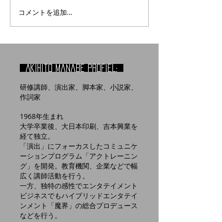
コメントを追加…
Akihito manabe profiel:
研修講師、演出家、脚本家、小説家、
作詞家
1968年生まれ
大学卒業後、大日本印刷、吉本興業を
経て独立。
「演出」にフォーカスしたコミュニケ
ーションプログラム「アクトレーニン
グ」を開発。教育機関、企業などで幅
広く講師活動を行う。
​一方、独特の感性でエンタテイメント
ビジネスでもハイブリッドエンタテイ
ンメント「魔界」の総合プロデュース
などを行う。