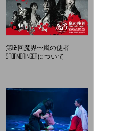
第69回魔界〜嵐の使者
Stormbringerについて