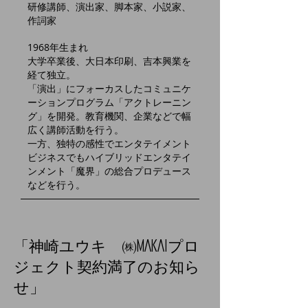
研修講師、演出家、脚本家、小説家、
作詞家
1968年生まれ
大学卒業後、大日本印刷、吉本興業を
経て独立。
「演出」にフォーカスしたコミュニケ
ーションプログラム「アクトレーニン
グ」を開発。教育機関、企業などで幅
広く講師活動を行う。
​一方、独特の感性でエンタテイメント
ビジネスでもハイブリッドエンタテイ
ンメント「魔界」の総合プロデュース
などを行う。
「神崎ユウキ ㈱MAKAIプロ
ジェクト契約満了のお知ら
せ」