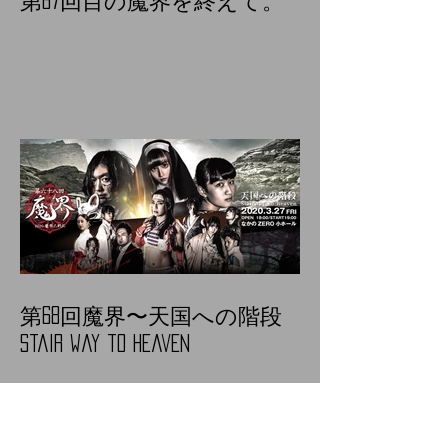
第68回魔界〜天国への階段
Stair way to heaven