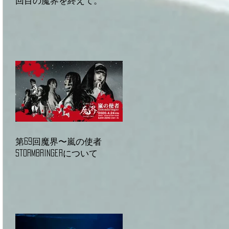
回目の魔界を終えて。
第69回魔界〜嵐の使者
Stormbringerについて