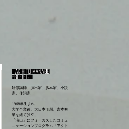
Akihito manabe
profiel:
研修講師、演出家、脚本家、小説
家、作詞家
1968年生まれ
大学卒業後、大日本印刷、吉本興
業を経て独立。
「演出」にフォーカスしたコミュ
ニケーションプログラム「アクト