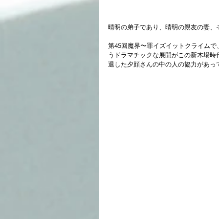
晴明の弟子であり、晴明の親友の妻、
第45回魔界〜罪イズイットクライム
うドラマチックな展開がこの新木場時
退した夕顔さんの中の人の協力があっ