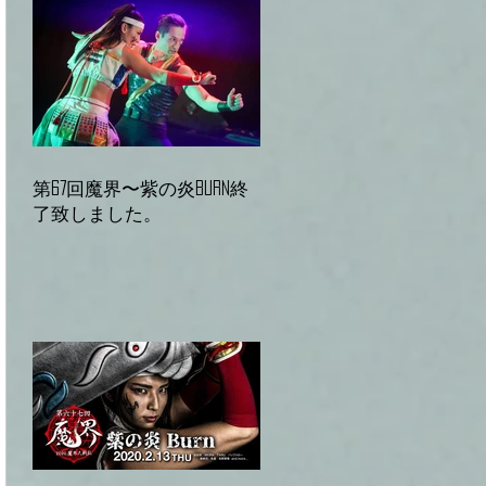
第67回魔界〜紫の炎Burn終
了致しました。