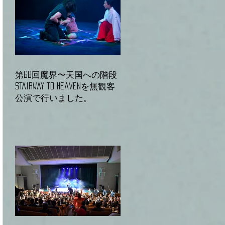
第68回魔界〜天国への階段
Stairway to heavenを無観客
公演で行いました。