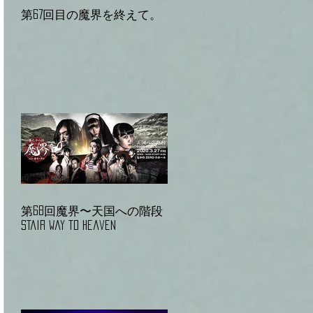
第67回目の魔界を終えて。
第68回魔界〜天国への階段
Stair way to heaven