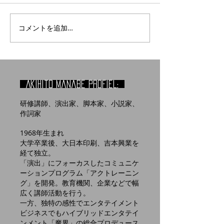
コメントを追加…
Akihito manabe profiel:
研修講師、演出家、脚本家、小説家、
作詞家
1968年生まれ
大学卒業後、大日本印刷、吉本興業を
経て独立。
「演出」にフォーカスしたコミュニケ
ーションプログラム「アクトレーニン
グ」を開発。教育機関、企業などで幅
広く講師活動を行う。
​一方、独特の感性でエンタテイメント
ビジネスでもハイブリッドエンタテイ
ンメント「魔界」の総合プロデュース