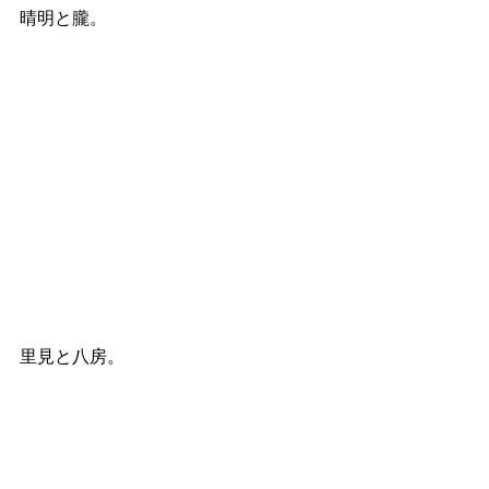
晴明と朧。
里見と八房。