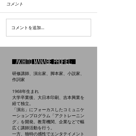
コメント
コメントを追加…
Akihito manabe profiel:
研修講師、演出家、脚本家、小説家、
作詞家
1968年生まれ
大学卒業後、大日本印刷、吉本興業を
経て独立。
「演出」にフォーカスしたコミュニケ
ーションプログラム「アクトレーニン
グ」を開発。教育機関、企業などで幅
広く講師活動を行う。
​一方、独特の感性でエンタテイメント