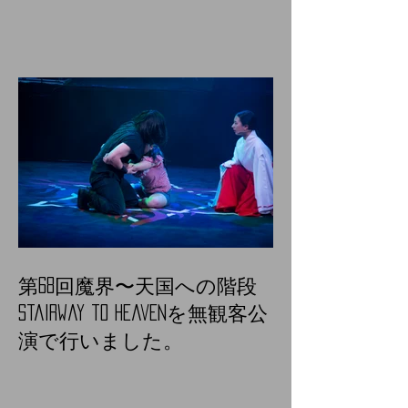
第68回魔界〜天国への階段
Stairway to heavenを無観客公
演で行いました。