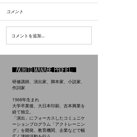
コメント
コメントを追加…
Akihito manabe profiel:
研修講師、演出家、脚本家、小説家、
作詞家
1968年生まれ
大学卒業後、大日本印刷、吉本興業を
経て独立。
「演出」にフォーカスしたコミュニケ
ーションプログラム「アクトレーニン
グ」を開発。教育機関、企業などで幅
広く講師活動を行う。