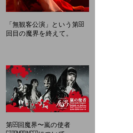
「無観客公演」という第68
回目の魔界を終えて。
第69回魔界〜嵐の使者